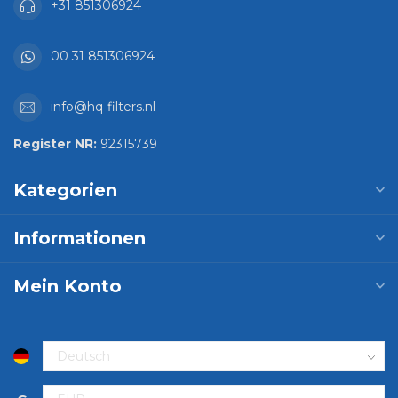
+31 851306924
00 31 851306924
info@hq-filters.nl
Register NR:
92315739
Kategorien
Informationen
Mein Konto