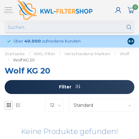
0
MENU
Über
40.000
zufriedene Kunden
Kund
8.5
Startseite
/
KWL-Filter
/
Verschiedene Marken
/
Wolf
/
Wolf KG 20
Wolf KG 20
Filter
Keine Produkte gefunden!