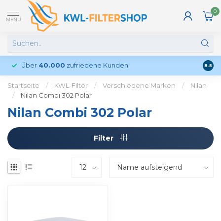
0
MENU
Über
40.000
zufriedene Kunden
Kund
8.5
Startseite
/
KWL-Filter
/
Verschiedene Marken
/
Nilan
/
Nilan Combi 302 Polar
Nilan Combi 302 Polar
Filter