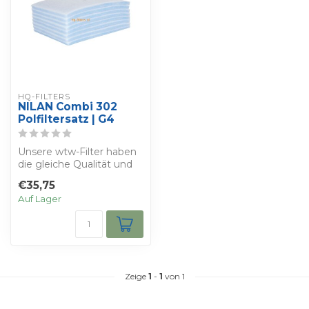
HQ-FILTERS
NILAN Combi 302
Polfiltersatz | G4
Unsere wtw-Filter haben
die gleiche Qualität und
die gleichen
€35,75
Eigenschaften wie ...
Auf Lager
Zeige
1
-
1
von 1