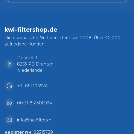
kwl-filtershop.de
Die europäische Nr. 1 bei Filtern seit 2008. Über 40.000
zufriedene Kunden.
De Vliet 3
8253 PB Dronten
Niederlande
+31 851306924
00 31 851306924
info@hq-filters.nl
Register NR:
92315739