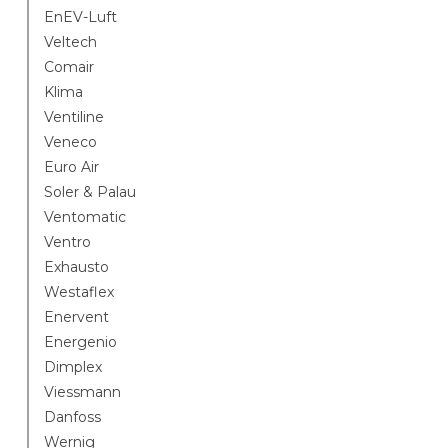
EnEV-Luft
Veltech
Comair
Klima
Ventiline
Veneco
Euro Air
Soler & Palau
Ventomatic
Ventro
Exhausto
Westaflex
Enervent
Energenio
Dimplex
Viessmann
Danfoss
Wernig