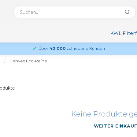
KWL Filter
Über
40.000
zufriedene Kunden
x
/
Genvex Eco-Reihe
odukte
Keine Produkte g
WEITER EINKAU