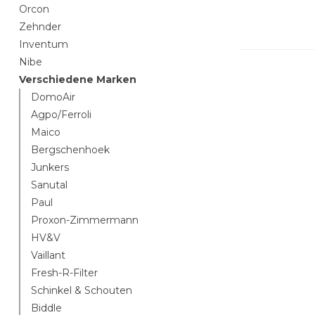
Orcon
Zehnder
Inventum
Nibe
Verschiedene Marken
DomoAir
Agpo/Ferroli
Maico
Bergschenhoek
Junkers
Sanutal
Paul
Proxon-Zimmermann
HV&V
Vaillant
Fresh-R-Filter
Schinkel & Schouten
Biddle