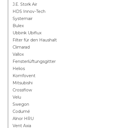
J.E. Stork Air
HDS Innov-Tech
Systemair
Bulex
Ubbink Ubiflux
Filter für den Haushalt
Climarad
Vallox
Fensterlüftungsgitter
Helios
Komfovent
Mitsubishi
Crossflow
Velu
Swegon
Codumé
Alnor HRU
Vent Axia