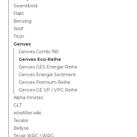
Swentibold
Fläkt
Benzing
Wolf
Titon
Genvex
Genvex Combi 185
Genvex Eco-Reihe
Genvex GES Energie-Reihe
Genvex Energie Sortiment
Genvex Premium Reihe
Genvex GE VP / VPC Reihe
Alpha Innotec
GLT
wtwfilter.wiki
Tecalor
Bellyse
Tecair WRC / WRG