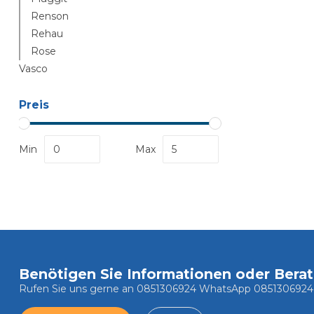
Renson
Rehau
Rose
Vasco
Preis
Min
Max
Benötigen Sie Informationen oder Bera
Rufen Sie uns gerne an 0851306924 WhatsApp 0851306924