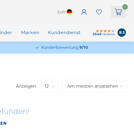
0
EUR
finder
Marken
Kundendienst
8.5
3549
reviews
Kundenbewertung
9/10
Anzeigen:
efunden!
FEN