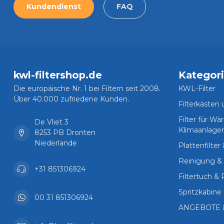
Kundendienst
FAQ
kwl-filtershop.de
Kategor
Die europäische Nr. 1 bei Filtern seit 2008.
KWL-Filter
Über 40.000 zufriedene Kunden.
Filterkästen
Filter für 
De Vliet 3
Klimaanlage
8253 PB Dronten
Niederlande
Plattenfilter
Reinigung & 
+31 851306924
Filtertuch & 
Spritzkabine 
00 31 851306924
ANGEBOTE 