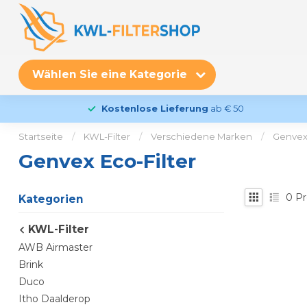
Wählen Sie eine Kategorie
Kostenlose Lieferung
ab € 50
Startseite
/
KWL-Filter
/
Verschiedene Marken
/
Genve
Genvex Eco-Filter
0
Pr
Kategorien
KWL-Filter
AWB Airmaster
Brink
Duco
Itho Daalderop