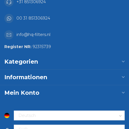
+31 851306924
00 31 851306924
info@hq-filters.nl
Register NR:
92315739
Kategorien
Informationen
Mein Konto