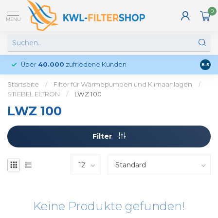
0
MENU
Über
40.000
zufriedene Kunden
Kund
8.5
Startseite
/
Filter für Wärmepumpen und Klimaanlagen
/
STIEBEL ELTRON
/
LWZ 100
LWZ 100
Filter
Keine Produkte gefunden!