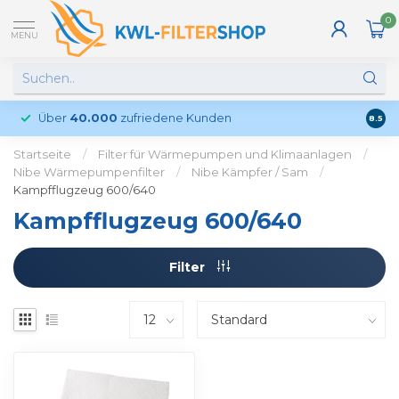
0
MENU
Über
40.000
zufriedene Kunden
Kund
8.5
Startseite
/
Filter für Wärmepumpen und Klimaanlagen
/
Nibe Wärmepumpenfilter
/
Nibe Kämpfer / Sam
/
Kampfflugzeug 600/640
Kampfflugzeug 600/640
Filter