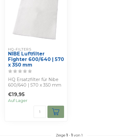
HQ-FILTERS
NIBE Luftfilter
Fighter 600/640 | 570
x 350 mm
HQ Ersatzfilter für Nibe
600/640 | 570 x 350 mm
Sie erhalten 4 Filter HQ-
€19,95
Filter...
Auf Lager
Zeige
1
-
1
von 1