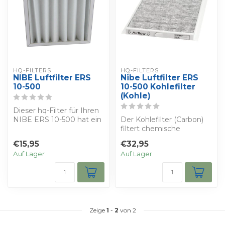
HQ-FILTERS
HQ-FILTERS
NIBE Luftfilter ERS
Nibe Luftfilter ERS
10-500
10-500 Kohlefilter
(Kohle)
Dieser hq-Filter für Ihren
NIBE ERS 10-500 hat ein
Der Kohlefilter (Carbon)
gefaltetes Filtermedium
filtert chemische
in ei...
Schadstoffe und Gerüche
€15,95
€32,95
aus der Luft,...
Auf Lager
Auf Lager
Zeige
1
-
2
von 2