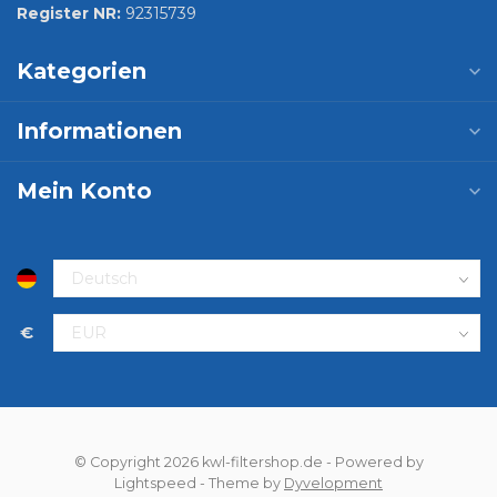
Register NR:
92315739
Kategorien
Informationen
Mein Konto
€
© Copyright 2026 kwl-filtershop.de
- Powered by
Lightspeed
- Theme by
Dyvelopment