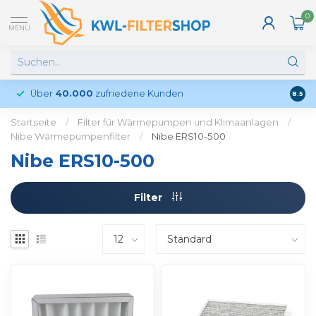
0
MENU
Über
40.000
zufriedene Kunden
Kund
8.5
Startseite
/
Filter für Wärmepumpen und Klimaanlagen
/
Nibe Wärmepumpenfilter
/
Nibe ERS10-500
Nibe ERS10-500
Filter