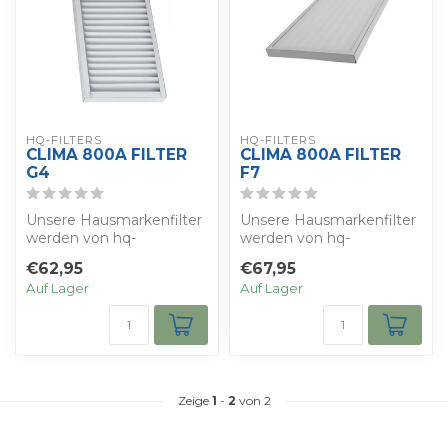
HQ-FILTERS
HQ-FILTERS
CLIMA 800A FILTER
CLIMA 800A FILTER
G4
F7
Unsere Hausmarkenfilter
Unsere Hausmarkenfilter
werden von hq-
werden von hq-
filters.co.uk hergestellt,
filters.co.uk hergestellt,
€62,95
€67,95
die sich auf di...
die sich auf di...
Auf Lager
Auf Lager
Zeige
1
-
2
von 2