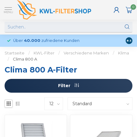
0
MENU
Über
40.000
zufriedene Kunden
Kund
8.5
Startseite
/
KWL-Filter
/
Verschiedene Marken
/
Klima
/
Clima 800 A
Clima 800 A-Filter
Filter