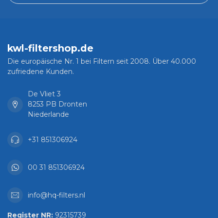
kwl-filtershop.de
Die europäische Nr. 1 bei Filtern seit 2008. Über 40.000
zufriedene Kunden.
De Vliet 3
8253 PB Dronten
Niederlande
+31 851306924
00 31 851306924
info@hq-filters.nl
Register NR:
92315739