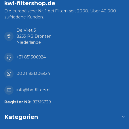
kwl-filtershop.de
Die europäische Nr. 1 bei Filtern seit 2008. Über 40.000
zufriedene Kunden.
De Vliet 3
8253 PB Dronten
Niederlande
+31 851306924
00 31 851306924
info@hq-filters.nl
Register NR:
92315739
Kategorien