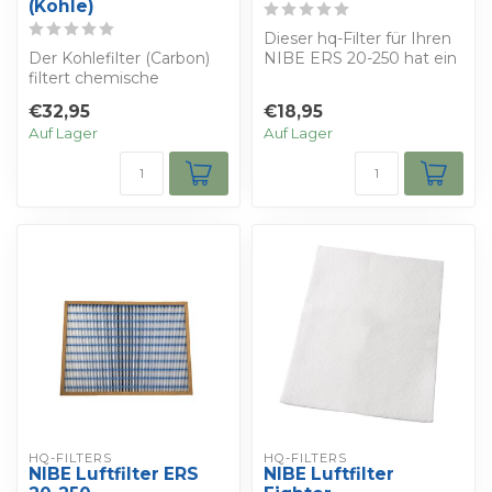
(Kohle)
Dieser hq-Filter für Ihren
Der Kohlefilter (Carbon)
NIBE ERS 20-250 hat ein
filtert chemische
plissiertes Filtermedium
Schadstoffe und Gerüche
in e...
€32,95
€18,95
aus der Luft,...
Auf Lager
Auf Lager
HQ-FILTERS
HQ-FILTERS
NIBE Luftfilter ERS
NIBE Luftfilter