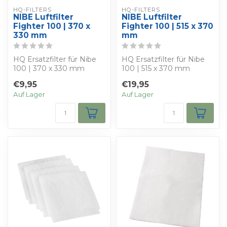
HQ-FILTERS
HQ-FILTERS
NIBE Luftfilter
NIBE Luftfilter
Fighter 100 | 370 x
Fighter 100 | 515 x 370
330 mm
mm
HQ Ersatzfilter für Nibe
HQ Ersatzfilter für Nibe
100 | 370 x 330 mm
100 | 515 x 370 mm
Sie erhalten 4 Filter HQ-
Sie erhalten 4 HQ-Filter,
€9,95
€19,95
Filter, di...
diese sin...
Auf Lager
Auf Lager