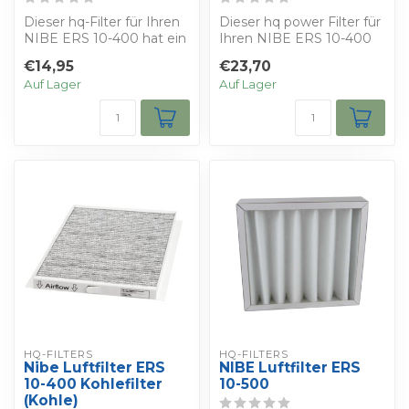
Dieser hq-Filter für Ihren
Dieser hq power Filter für
NIBE ERS 10-400 hat ein
Ihren NIBE ERS 10-400
plissiertes Filtermedium
bietet den besten Schutz
€14,95
€23,70
in e...
vor Fe...
Auf Lager
Auf Lager
HQ-FILTERS
HQ-FILTERS
Nibe Luftfilter ERS
NIBE Luftfilter ERS
10-400 Kohlefilter
10-500
(Kohle)