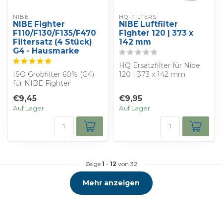
NIBE
HQ-FILTERS
NIBE Fighter
NIBE Luftfilter
F110/F130/F135/F470
Fighter 120 | 373 x
Filtersatz (4 Stück)
142 mm
G4 - Hausmarke
HQ Ersatzfilter für Nibe
ISO Grobfilter 60% (G4)
120 | 373 x 142 mm
für NIBE Fighter
Sie erhalten 4 Filter HQ-
F110/F130/F135/F470. Satz
Filter, di...
€9,45
€9,95
mit 4 vorgesc...
Auf Lager
Auf Lager
Zeige
1
-
12
von 32
Mehr anzeigen