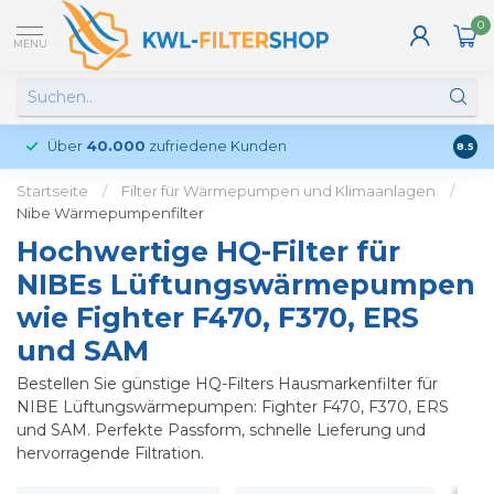
0
MENU
Über
40.000
zufriedene Kunden
Kund
8.5
Startseite
/
Filter für Wärmepumpen und Klimaanlagen
/
Nibe Wärmepumpenfilter
Hochwertige HQ-Filter für
NIBEs Lüftungswärmepumpen
wie Fighter F470, F370, ERS
und SAM
Bestellen Sie günstige HQ-Filters Hausmarkenfilter für
NIBE Lüftungswärmepumpen: Fighter F470, F370, ERS
und SAM. Perfekte Passform, schnelle Lieferung und
hervorragende Filtration.