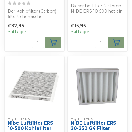
Dieser hq-Filter für Ihren
Der Kohlefilter (Carbon)
NIBE ERS 10-500 hat ein
filtert chemische
gefaltetes Filtermedium
Schadstoffe und Gerüche
in ei...
€32,95
€15,95
aus der Luft,...
Auf Lager
Auf Lager
HQ-FILTERS
HQ-FILTERS
Nibe Luftfilter ERS
NIBE Luftfilter ERS
10-500 Kohlefilter
20-250 G4 Filter