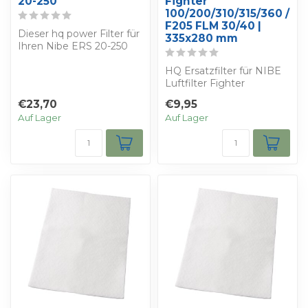
20-250
Fighter
100/200/310/315/360 /
F205 FLM 30/40 |
Dieser hq power Filter für
335x280 mm
Ihren Nibe ERS 20-250
bietet den besten Schutz
vor Fe...
HQ Ersatzfilter für NIBE
Luftfilter Fighter
100/200/310/315/360 /
€23,70
€9,95
F205 FLM 30/40...
Auf Lager
Auf Lager