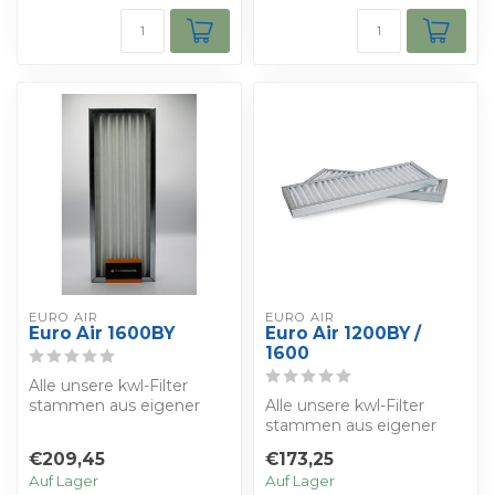
EURO AIR
EURO AIR
Euro Air 1600BY
Euro Air 1200BY /
1600
Alle unsere kwl-Filter
stammen aus eigener
Alle unsere kwl-Filter
Herstellung und werden
stammen aus eigener
nach der ISO-N...
Herstellung und werden
€209,45
€173,25
nach der ISO-N...
Auf Lager
Auf Lager