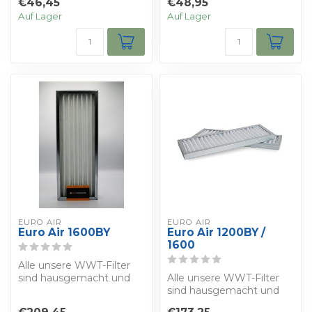
€46,45
€48,95
ISO 16890 herge...
ISO 16890 herge...
Auf Lager
Auf Lager
EURO AIR
EURO AIR
Euro Air 1600BY
Euro Air 1200BY /
1600
Alle unsere WWT-Filter
sind hausgemacht und
Alle unsere WWT-Filter
werden nach der Norm
sind hausgemacht und
ISO 16890 herge...
werden nach der Norm