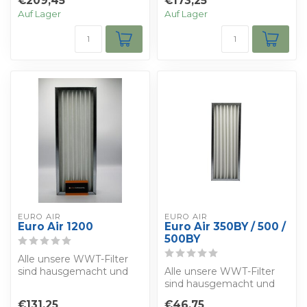
€209,45
€173,25
ISO 16890 herge...
Auf Lager
Auf Lager
EURO AIR
EURO AIR
Euro Air 1200
Euro Air 350BY / 500 /
500BY
Alle unsere WWT-Filter
sind hausgemacht und
Alle unsere WWT-Filter
werden nach der Norm
sind hausgemacht und
ISO 16890 herge...
werden nach der Norm
€131,25
€46,75