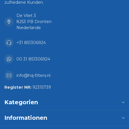
zufriedene Kunden.
De Vliet 3
8253 PB Dronten
Niederlande
+31 851306924
00 31 851306924
info@hq-filters.nl
Register NR:
92315739
Kategorien
Informationen