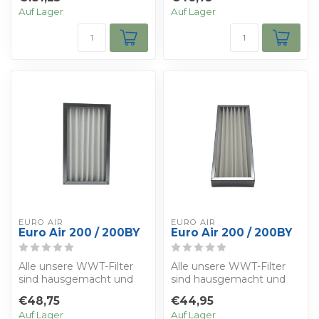
ISO 16890 herge...
Auf Lager
Auf Lager
EURO AIR
EURO AIR
Euro Air 200 / 200BY
Euro Air 200 / 200BY
Alle unsere WWT-Filter
Alle unsere WWT-Filter
sind hausgemacht und
sind hausgemacht und
werden nach der Norm
werden nach der Norm
€48,75
€44,95
ISO 16890 herge...
ISO 16890 herge...
Auf Lager
Auf Lager