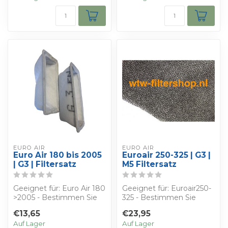
EURO AIR
EURO AIR
Euro Air 180 bis 2005
Euroair 250-325 | G3 |
| G3 | Filtersatz
M5 Filtersatz
Geeignet für: Euro Air 180
Geeignet für: Euroair250-
>2005 - Bestimmen Sie
325 - Bestimmen Sie
Ihren eigenen Rabatt -
Ihren eigenen Rabatt -
€13,65
€23,95
Sie erha...
Sie erhalten...
Auf Lager
Auf Lager