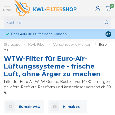
0
MENU
Über
40.000
zufriedene Kunden
Kund
8.5
Startseite
/
KWL-Filter
/
Verschiedene Marken
/
Euro
Air
WTW-Filter für Euro-Air-
Lüftungssysteme - frische
Luft, ohne Ärger zu machen
Filter für Euro Air WTW Geräte. Bestellt vor 14:00 = morgen
geliefert. Perfekte Passform und kostenloser Versand ab 50
€.
Euroair wtw
Klimabox