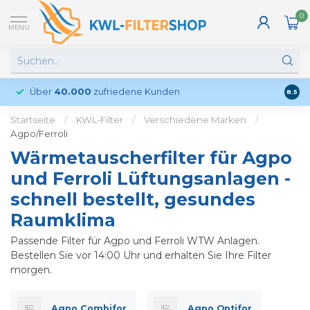
0
MENU
Über
40.000
zufriedene Kunden
Kund
8.5
Startseite
/
KWL-Filter
/
Verschiedene Marken
/
Agpo/Ferroli
Wärmetauscherfilter für Agpo
und Ferroli Lüftungsanlagen -
schnell bestellt, gesundes
Raumklima
Passende Filter für Agpo und Ferroli WTW Anlagen.
Bestellen Sie vor 14:00 Uhr und erhalten Sie Ihre Filter
morgen.
Agpo Combifor
Agpo Optifor