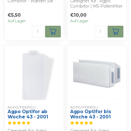
Combifor - Wählen Sie
Geeignet für : Agpo
Ihren Rabatt
Combifor | M5 Pollenfilter
Sie erhalten : drei G3 WT...
- bestimmen Sie Ihren
€5,50
€10,00
Rabatt
Auf Lager
Auf Lager
Sie...
AGPO/FERROLI
AGPO/FERROLI
Agpo Optifor ab
Agpo Optifor bis
Woche 43 - 2001
Woche 43 - 2001
Geeignet für: Agpo
Geeignet für: Agpo