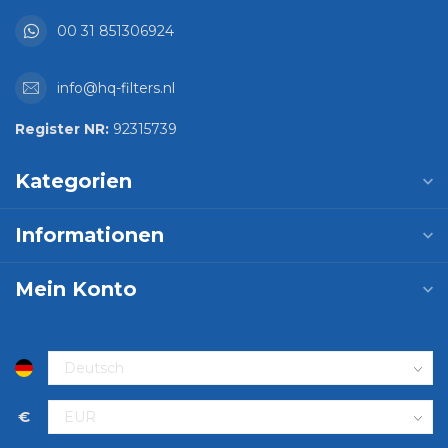
00 31 851306924
info@hq-filters.nl
Register NR:
92315739
Kategorien
Informationen
Mein Konto
€