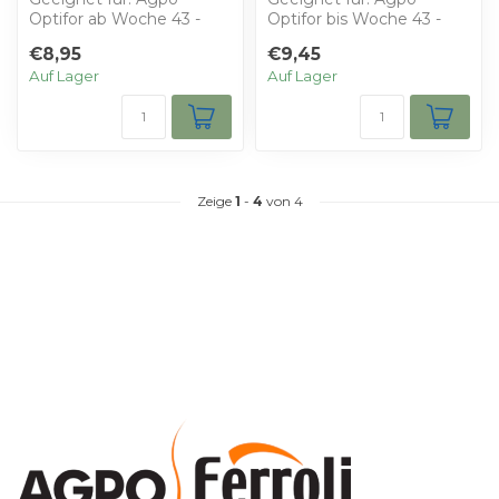
Optifor ab Woche 43 -
Optifor bis Woche 43 -
2001 - Wählen Sie Ihren
2001 - Wählen Sie Ihren
€8,95
€9,45
Rabatt
Rabatt
Auf Lager
Auf Lager
Sie erh...
Sie er...
Zeige
1
-
4
von 4