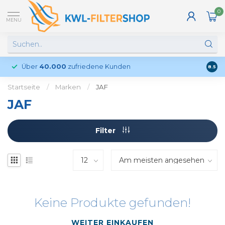
0
MENU
Über
40.000
zufriedene Kunden
Kund
8.5
Startseite
/
Marken
/
JAF
JAF
Filter
Keine Produkte gefunden!
WEITER EINKAUFEN