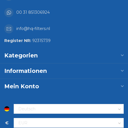
00 31 851306924
info@hq-filters.nl
Register NR:
92315739
Kategorien
Informationen
Mein Konto
€