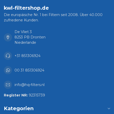
kwl-filtershop.de
Die europäische Nr. 1 bei Filtern seit 2008. Über 40.000
zufriedene Kunden.
De Vliet 3
8253 PB Dronten
Niederlande
+31 851306924
00 31 851306924
info@hq-filters.nl
Register NR:
92315739
Kategorien