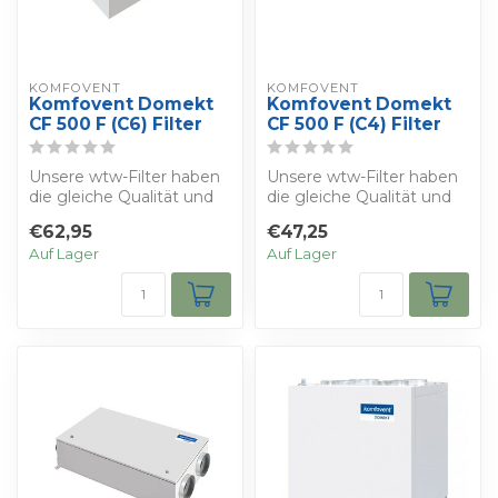
KOMFOVENT
KOMFOVENT
Komfovent Domekt
Komfovent Domekt
CF 500 F (C6) Filter
CF 500 F (C4) Filter
Unsere wtw-Filter haben
Unsere wtw-Filter haben
die gleiche Qualität und
die gleiche Qualität und
die gleichen
die gleichen
€62,95
€47,25
Eigenschaften wie ...
Eigenschaften wie ...
Auf Lager
Auf Lager