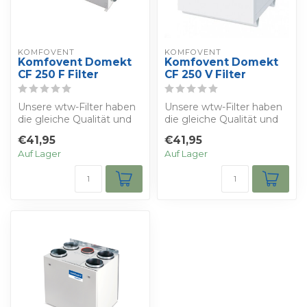
KOMFOVENT
KOMFOVENT
Komfovent Domekt
Komfovent Domekt
CF 250 F Filter
CF 250 V Filter
Unsere wtw-Filter haben
Unsere wtw-Filter haben
die gleiche Qualität und
die gleiche Qualität und
die gleichen
die gleichen
€41,95
€41,95
Eigenschaften wie ...
Eigenschaften wie ...
Auf Lager
Auf Lager