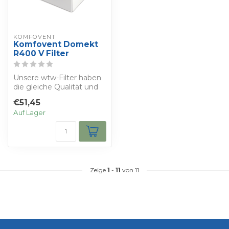
KOMFOVENT
Komfovent Domekt
R400 V Filter
Unsere wtw-Filter haben
die gleiche Qualität und
die gleichen
€51,45
Eigenschaften wie ...
Auf Lager
Zeige
1
-
11
von 11