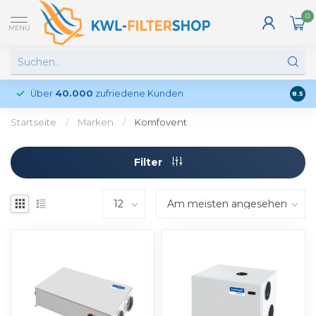
0
MENU
Über
40.000
zufriedene Kunden
Kund
8.5
Startseite
/
Marken
/
Komfovent
Filter