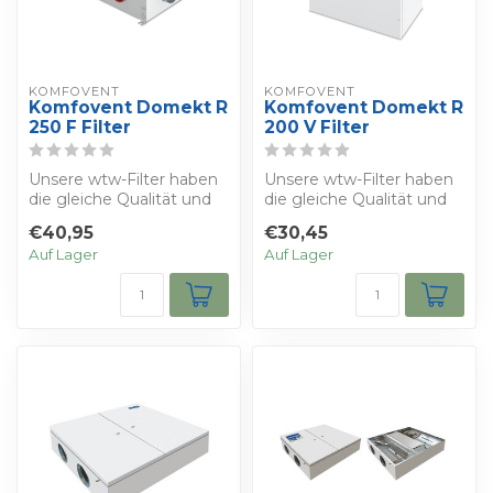
KOMFOVENT
KOMFOVENT
Komfovent Domekt R
Komfovent Domekt R
250 F Filter
200 V Filter
Unsere wtw-Filter haben
Unsere wtw-Filter haben
die gleiche Qualität und
die gleiche Qualität und
die gleichen
die gleichen
€40,95
€30,45
Eigenschaften wie ...
Eigenschaften wie ...
Auf Lager
Auf Lager