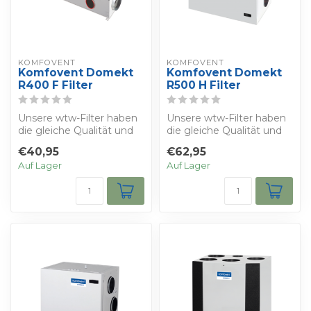
KOMFOVENT
KOMFOVENT
Komfovent Domekt
Komfovent Domekt
R400 F Filter
R500 H Filter
Unsere wtw-Filter haben
Unsere wtw-Filter haben
die gleiche Qualität und
die gleiche Qualität und
die gleichen
die gleichen
€40,95
€62,95
Eigenschaften wie ...
Eigenschaften wie ...
Auf Lager
Auf Lager