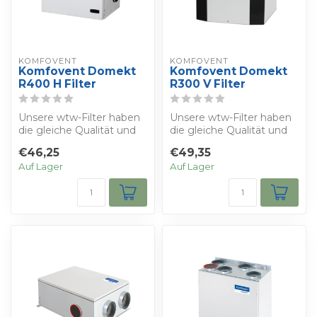
KOMFOVENT
KOMFOVENT
Komfovent Domekt
Komfovent Domekt
R400 H Filter
R300 V Filter
Unsere wtw-Filter haben
Unsere wtw-Filter haben
die gleiche Qualität und
die gleiche Qualität und
die gleichen
die gleichen
€46,25
€49,35
Eigenschaften wie ...
Eigenschaften wie ...
Auf Lager
Auf Lager