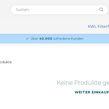
KWL Filter
Über
40.000
zufriedene Kunden
odukte
Keine Produkte g
WEITER EINKAU