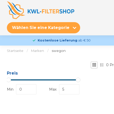
Wählen Sie eine Kategorie
Kostenlose Lieferung
ab € 50
Startseite
/
Marken
/
swegon
0
Pr
Preis
Min
Max