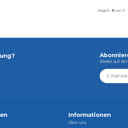
Zeige
1
-
0
von 0
Abonnier
tung?
Bleibe auf d
ien
Informationen
Über uns