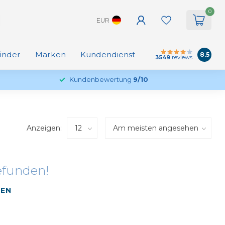
0
EUR
finder
Marken
Kundendienst
8.5
3549
reviews
Kundenbewertung
9/10
Anzeigen:
efunden!
FEN