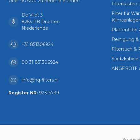
Über 40.000 zufriedene Kunden.
Filterkästen
Filter für 
De Vliet 3
Klimaanlage
8253 PB Dronten
Niederlande
Plattenfilter
Reinigung & 
+31 851306924
Filtertuch & 
Spritzkabine 
00 31 851306924
ANGEBOTE 
info@hq-filters.nl
Register NR:
92315739