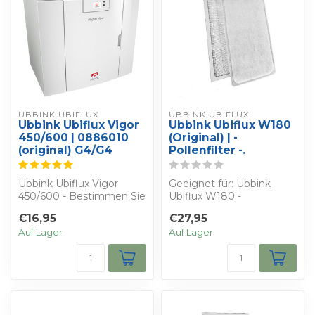
UBBINK UBIFLUX
UBBINK UBIFLUX
Ubbink Ubiflux Vigor
Ubbink Ubiflux W180
450/600 | 0886010
(Original) | -
(original) G4/G4
Pollenfilter -.
Ubbink Ubiflux Vigor
Geeignet für: Ubbink
450/600 - Bestimmen Sie
Ubiflux W180 -
Ihren eigenen Rabatt -
Bestimmen Sie Ihren
€16,95
€27,95
Sie erhalten...
eigenen Rabatt - Sie erh...
Auf Lager
Auf Lager