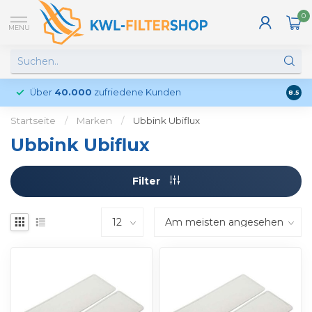
0
MENU
Über
40.000
zufriedene Kunden
Kund
8.5
Startseite
/
Marken
/
Ubbink Ubiflux
Ubbink Ubiflux
Filter