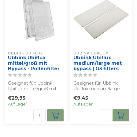
UBBINK UBIFLUX
UBBINK UBIFLUX
Ubbink Ubiflux
Ubbink Ubiflux
mittel/groß mit
medium/large met
Bypass - Pollenfilter
bypass | G3 filters
Geeignet für: Ubbink
Geeignet für: Ubbink
Ubiflux mittel/groß mit
Ubiflux medium/large
Bypass - Bestimmen Sie
met bypasscassette -
€29,95
€9,45
Ihren eigene...
Wählen Sie Ihren...
Auf Lager
Auf Lager