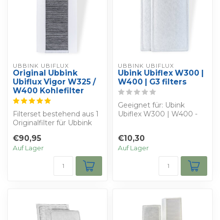
UBBINK UBIFLUX
UBBINK UBIFLUX
Original Ubbink
Ubink Ubiflex W300 |
Ubiflux Vigor W325 /
W400 | G3 filters
W400 Kohlefilter
Geeignet für: Ubink
Filterset bestehend aus 1
Ubiflex W300 | W400 -
Originalfilter für Ubbink
Bestimmen Sie Ihren
Ubiflux Vigor W325 /
eigenen Rabatt - S...
€90,95
€10,30
W400. K...
Auf Lager
Auf Lager