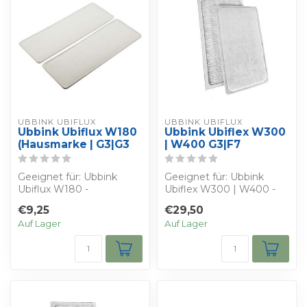
UBBINK UBIFLUX
UBBINK UBIFLUX
Ubbink Ubiflux W180
Ubbink Ubiflex W300
(Hausmarke | G3|G3
| W400 G3|F7
Geeignet für: Ubbink
Geeignet für: Ubbink
Ubiflux W180 -
Ubiflex W300 | W400 -
Bestimmen Sie Ihren
Bestimmen Sie Ihren
€9,25
€29,50
eigenen Rabatt - Sie erh...
eigenen Rabatt - ...
Auf Lager
Auf Lager