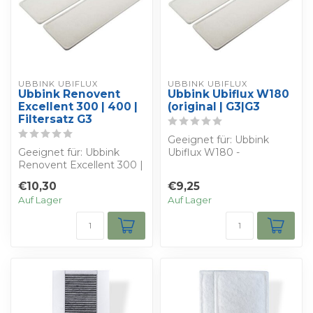
UBBINK UBIFLUX
UBBINK UBIFLUX
Ubbink Renovent
Ubbink Ubiflux W180
Excellent 300 | 400 |
(original | G3|G3
Filtersatz G3
Geeignet für: Ubbink
Geeignet für: Ubbink
Ubiflux W180 -
Renovent Excellent 300 |
Bestimmen Sie Ihren
400 - Bestimmen Sie
eigenen Rabatt - Sie erh...
€10,30
€9,25
Ihren eigenen ...
Auf Lager
Auf Lager