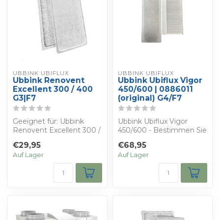
UBBINK UBIFLUX
UBBINK UBIFLUX
Ubbink Renovent
Ubbink Ubiflux Vigor
Excellent 300 / 400
450/600 | 0886011
G3|F7
(original) G4/F7
Geeignet für: Ubbink
Ubbink Ubiflux Vigor
Renovent Excellent 300 /
450/600 - Bestimmen Sie
400 - Bestimmen Sie
Ihren eigenen Rabatt -
€29,95
€68,95
Ihren eigenen ...
Sie erhalten...
Auf Lager
Auf Lager