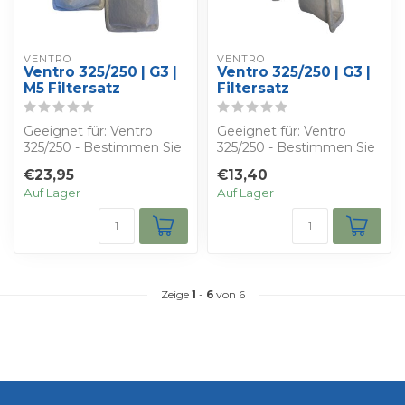
VENTRO
VENTRO
Ventro 325/250 | G3 |
Ventro 325/250 | G3 |
M5 Filtersatz
Filtersatz
Geeignet für: Ventro
Geeignet für: Ventro
325/250 - Bestimmen Sie
325/250 - Bestimmen Sie
Ihren eigenen Rabatt -
Ihren eigenen Rabatt -
€23,95
€13,40
Sie erhalten...
Sie erhalten...
Auf Lager
Auf Lager
Zeige
1
-
6
von 6