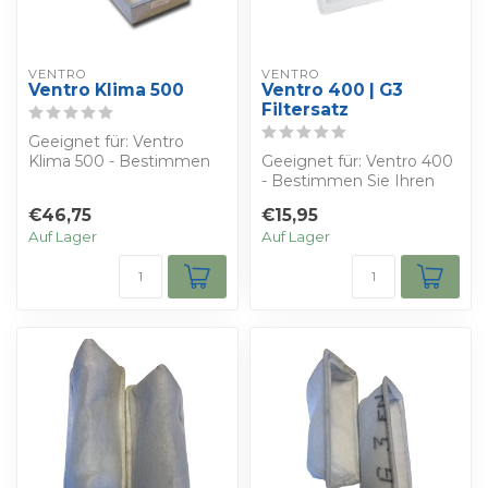
VENTRO
VENTRO
Ventro Klima 500
Ventro 400 | G3
Filtersatz
Geeignet für: Ventro
Klima 500 - Bestimmen
Geeignet für: Ventro 400
Sie Ihren eigenen Rabatt
- Bestimmen Sie Ihren
- Sie erhalt...
eigenen Rabatt - Sie
€46,75
€15,95
erhalten 2 S...
Auf Lager
Auf Lager