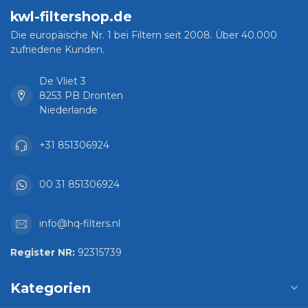
kwl-filtershop.de
Die europäische Nr. 1 bei Filtern seit 2008. Über 40.000
zufriedene Kunden.
De Vliet 3
8253 PB Dronten
Niederlande
+31 851306924
00 31 851306924
info@hq-filters.nl
Register NR:
92315739
Kategorien