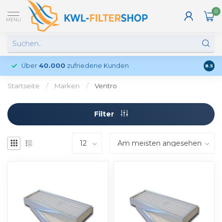
0
MENU
Über
40.000
zufriedene Kunden
Kund
8.5
Startseite
/
Marken
/
Ventro
Filter