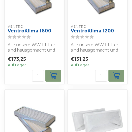
VENTRO
VENTRO
VentroKlima 1600
VentroKlima 1200
Alle unsere WWT-Filter
Alle unsere WWT-Filter
sind hausgemacht und
sind hausgemacht und
werden nach der Norm
werden nach der Norm
€173,25
€131,25
ISO 16890 herge...
ISO 16890 herge...
Auf Lager
Auf Lager