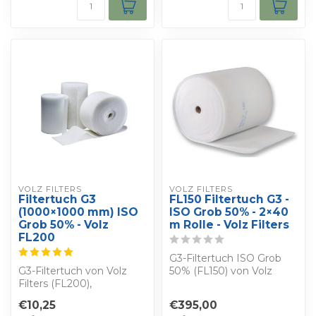
VOLZ FILTERS
VOLZ FILTERS
Filtertuch G3
FL150 Filtertuch G3 -
(1000×1000 mm) ISO
ISO Grob 50% - 2×40
Grob 50% - Volz
m Rolle - Volz Filters
FL200
G3-Filtertuch ISO Grob
G3-Filtertuch von Volz
50% (FL150) von Volz
Filters (FL200),
Filters - Rolle von 2×40
1000×1000×20 mm. ISO
Metern, the...
€10,25
€395,00
Grob 50%. Für Lüftu...