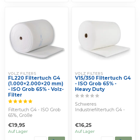
VOLZ FILTERS
VOLZ FILTERS
FL220 Filtertuch G4
V15/350 Filtertuch G4
(1.000×2.000×20 mm)
- ISO Grob 65% -
- ISO Grob 65% - Volz-
Heavy Duty
Filter
Schweres
Filtertuch G4 - ISO Grob
Industriefiltertuch G4 -
65%, Größe
Serie V15/350. ISO Grob
1.000×2.000×20 mm. Für
65% für die Grobstauba...
€19,95
€16,25
die allgemeine Belüft...
Auf Lager
Auf Lager