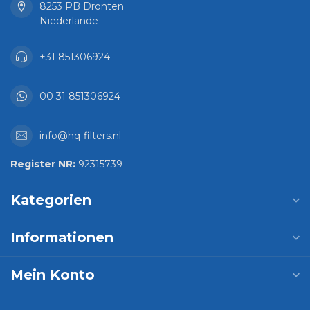
8253 PB Dronten
Niederlande
+31 851306924
00 31 851306924
info@hq-filters.nl
Register NR:
92315739
Kategorien
Informationen
Mein Konto