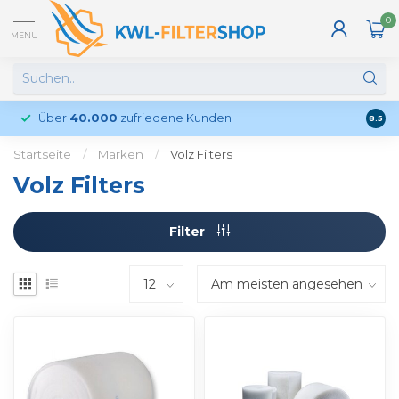
0
MENU
Über
40.000
zufriedene Kunden
Kund
8.5
Startseite
/
Marken
/
Volz Filters
Volz Filters
Filter