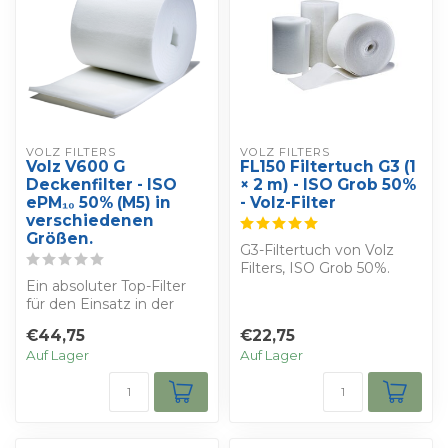
VOLZ FILTERS
VOLZ FILTERS
Volz V600 G
FL150 Filtertuch G3 (1
Deckenfilter - ISO
× 2 m) - ISO Grob 50%
ePM₁₀ 50% (M5) in
- Volz-Filter
verschiedenen
Größen.
G3-Filtertuch von Volz
Filters, ISO Grob 50%.
Ein absoluter Top-Filter
Größe: 1,00 × 2,00 m,
für den Einsatz in der
Dicke 10 mm....
Zuluft Ihrer Spritzkabine
€44,75
€22,75
zum Be...
Auf Lager
Auf Lager