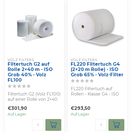
VOLZ FILTERS
VOLZ FILTERS
Filtertuch G2 auf
FL220 Filtertuch G4
Rolle 2×40 m - ISO
(2×20 m Rolle) - ISO
Grob 40% - Volz
Grob 65% - Volz-Filter
FL100
FL220 Filtertuch auf
Filtertuch G2 (Volz FL100)
Rollen - Klasse G4 - ISO
auf einer Rolle von 2×40
Grob 65%. Größe: 2×20 m.
m (80 m²). ISO Grob
Für die g...
€301,90
€293,50
40%. Für...
Auf Lager
Auf Lager