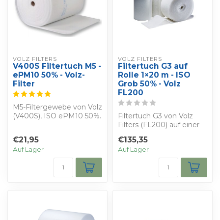
VOLZ FILTERS
VOLZ FILTERS
V400S Filtertuch M5 -
Filtertuch G3 auf
ePM10 50% - Volz-
Rolle 1×20 m - ISO
Filter
Grob 50% - Volz
FL200
M5-Filtergewebe von Volz
(V400S), ISO ePM10 50%.
Filtertuch G3 von Volz
Für Anwendungen mit
Filters (FL200) auf einer
hohem Luftb...
Rolle von 1×20 m (20 m²).
€21,95
€135,35
ISO G...
Auf Lager
Auf Lager