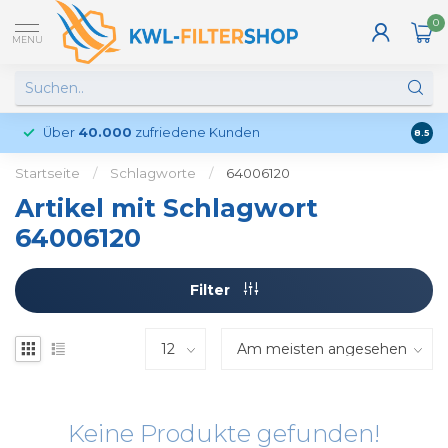
0
MENU
Über
40.000
zufriedene Kunden
Kund
8.5
Startseite
/
Schlagworte
/
64006120
Artikel mit Schlagwort
64006120
Filter
Keine Produkte gefunden!