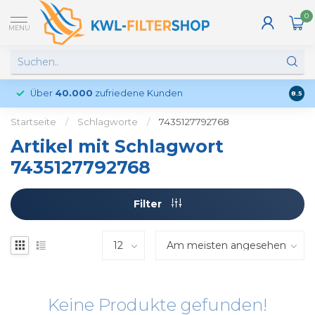
0
MENU
Über
40.000
zufriedene Kunden
Kund
8.5
Startseite
/
Schlagworte
/
7435127792768
Artikel mit Schlagwort
7435127792768
Filter
Keine Produkte gefunden!