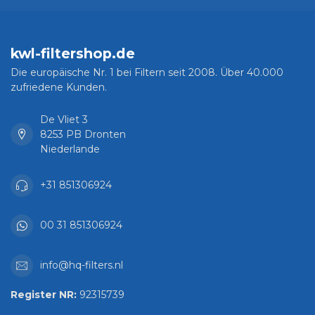
kwl-filtershop.de
Die europäische Nr. 1 bei Filtern seit 2008. Über 40.000
zufriedene Kunden.
De Vliet 3
8253 PB Dronten
Niederlande
+31 851306924
00 31 851306924
info@hq-filters.nl
Register NR:
92315739