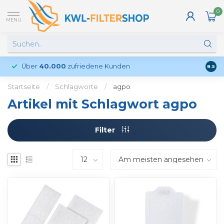
0
MENU
Über
40.000
zufriedene Kunden
Kund
8.5
Startseite
/
Schlagworte
/
agpo
Artikel mit Schlagwort agpo
Filter