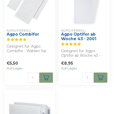
AGPO/FERROLI
AGPO/FERROLI
Agpo Combifor
Agpo Optifor ab
Woche 43 - 2001
Geeignet für: Agpo
Combifor - Wählen Sie
Geeignet für: Agpo
Ihren Rabatt
Optifor ab Woche 43 -
Sie erhalten : drei G3 WT...
2001 - Wählen Sie Ihren
€5,50
€8,95
Rabatt
Auf Lager
Auf Lager
Sie erh...