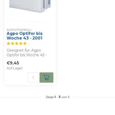
AGPO/FERROLI
Agpo Optifor bis
Woche 43 - 2001
Geeignet für: Agpo
Optifor bis Woche 43 -
2001 - Wählen Sie Ihren
€9,45
Rabatt
Auf Lager
Sie er...
Zeige
1
-
3
von 3