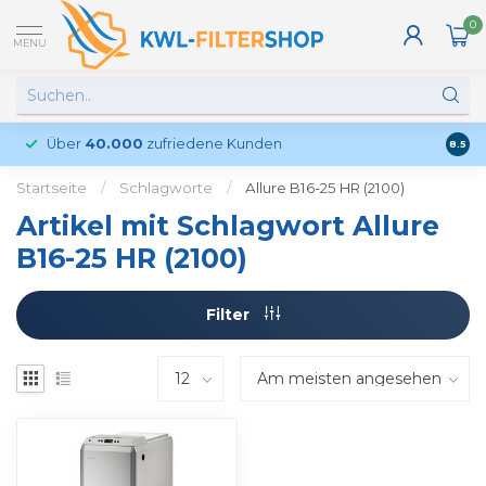
0
MENU
Über
40.000
zufriedene Kunden
Kund
8.5
Startseite
/
Schlagworte
/
Allure B16-25 HR (2100)
Artikel mit Schlagwort Allure
B16-25 HR (2100)
Filter