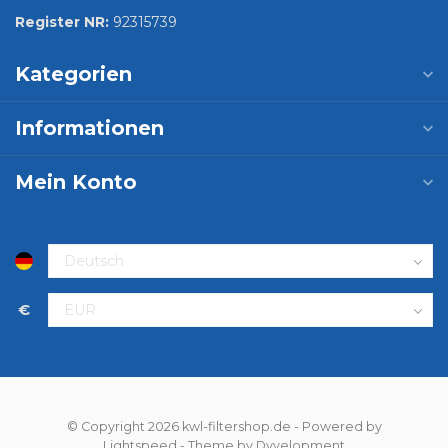
Register NR:
92315739
Kategorien
Informationen
Mein Konto
€
© Copyright 2026 kwl-filtershop.de
- Powered by
Lightspeed
- Theme by
Dyvelopment