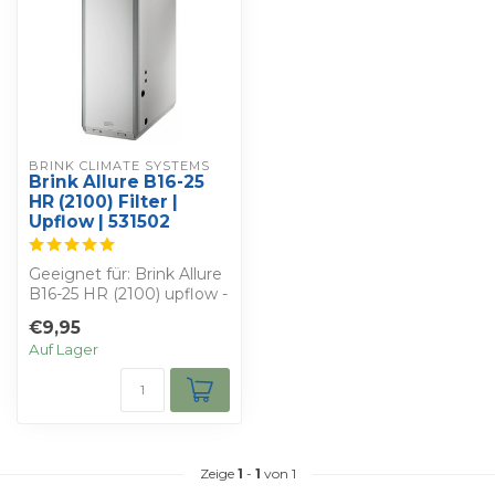
BRINK CLIMATE SYSTEMS
Brink Allure B16-25
HR (2100) Filter |
Upflow | 531502
Geeignet für: Brink Allure
B16-25 HR (2100) upflow -
Bestimmen Sie Ihren
€9,95
eigenen...
Auf Lager
Zeige
1
-
1
von 1