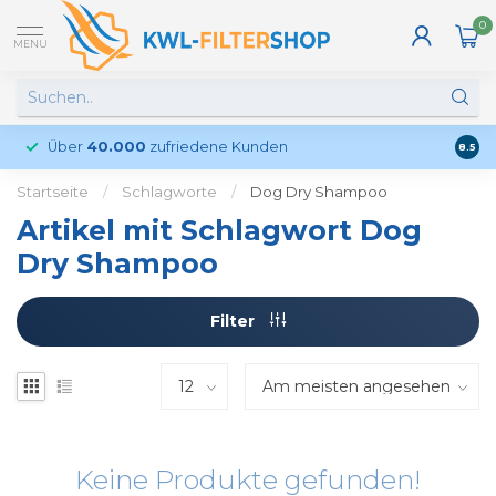
0
MENU
Über
40.000
zufriedene Kunden
Kund
8.5
Startseite
/
Schlagworte
/
Dog Dry Shampoo
Artikel mit Schlagwort Dog
Dry Shampoo
Filter
Keine Produkte gefunden!