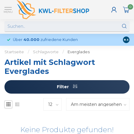
0
MENU
Über
40.000
zufriedene Kunden
Kund
8.5
Startseite
/
Schlagworte
/
Everglades
Artikel mit Schlagwort
Everglades
Filter
Keine Produkte gefunden!