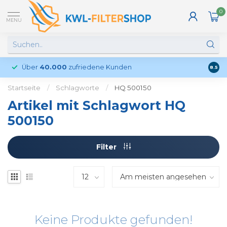
0
MENU
Über
40.000
zufriedene Kunden
Kund
8.5
Startseite
/
Schlagworte
/
HQ 500150
Artikel mit Schlagwort HQ
500150
Filter
Keine Produkte gefunden!