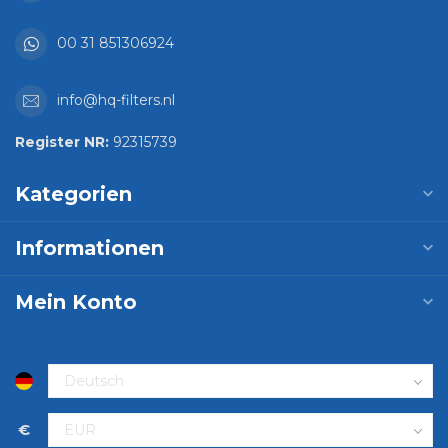
00 31 851306924
info@hq-filters.nl
Register NR:
92315739
Kategorien
Informationen
Mein Konto
€