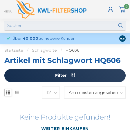
0
MENU
Über
40.000
zufriedene Kunden
Kund
8.5
Startseite
/
Schlagworte
/
HQ606
Artikel mit Schlagwort HQ606
Filter
Keine Produkte gefunden!
WEITER EINKAUFEN