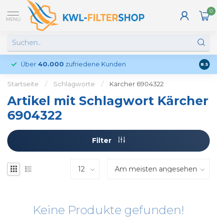
0
MENU
Über
40.000
zufriedene Kunden
Kund
8.5
Startseite
/
Schlagworte
/
Kärcher 6904322
Artikel mit Schlagwort Kärcher
6904322
Filter
Keine Produkte gefunden!