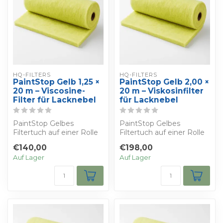
HQ-FILTERS
HQ-FILTERS
PaintStop Gelb 1,25 ×
PaintStop Gelb 2,00 ×
20 m – Viscosine-
20 m – Viskosinfilter
Filter für Lacknebel
für Lacknebel
PaintStop Gelbes
PaintStop Gelbes
Filtertuch auf einer Rolle
Filtertuch auf einer Rolle
von 1,25 × 20 m. Mit
von 2,00 × 20 m. Mit
€140,00
€198,00
Viscosin geträn...
Viscosin geträn...
Auf Lager
Auf Lager