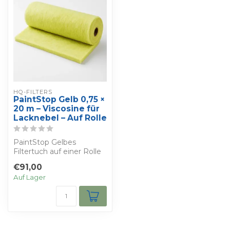
HQ-FILTERS
PaintStop Gelb 0,75 ×
20 m – Viscosine für
Lacknebel – Auf Rolle
PaintStop Gelbes
Filtertuch auf einer Rolle
von 0,75 × 20 m. Mit
€91,00
Viskosin geträn...
Auf Lager