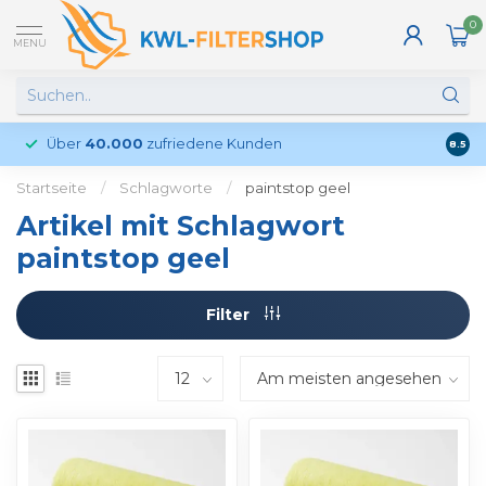
0
MENU
Über
40.000
zufriedene Kunden
Kund
8.5
Startseite
/
Schlagworte
/
paintstop geel
Artikel mit Schlagwort
paintstop geel
Filter