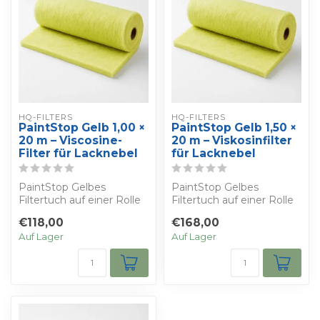
HQ-FILTERS
HQ-FILTERS
PaintStop Gelb 1,00 ×
PaintStop Gelb 1,50 ×
20 m – Viscosine-
20 m – Viskosinfilter
Filter für Lacknebel
für Lacknebel
PaintStop Gelbes
PaintStop Gelbes
Filtertuch auf einer Rolle
Filtertuch auf einer Rolle
von 1,00 × 20 m. Mit
von 1,50 × 20 m. Mit
€118,00
€168,00
Viscosine geträ...
Viscosin impräg...
Auf Lager
Auf Lager