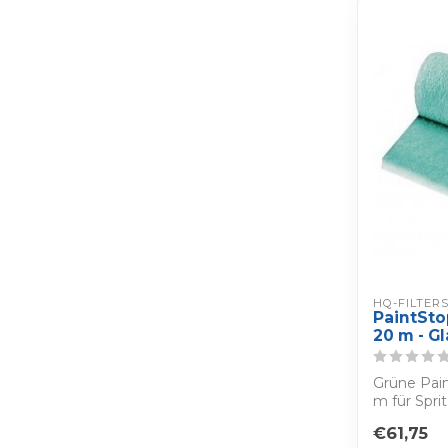
HQ-FILTER
PaintSto
20 m - Gl
Grüne Pain
m für Spri
Glasf...
€61,75