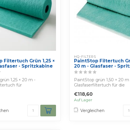
S
HQ-FILTERS
 Filtertuch Grün 1,25 ×
PaintStop Filtertuch Gr
asfaser - Spritzkabine
20 m - Glasfaser - Spri
grün 1,25 × 20 m -
PaintStop grün 1,50 × 20 m 
ltertuch für
Glasfaserfiltertuch für die
bsaugung. Ideal f...
Farbnebelabsaugung in S...
€118,60
Auf Lager
chen
Vergleichen