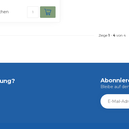
chen
Zeige
1
-
4
von 4
Abonnier
tung?
Bleibe auf d