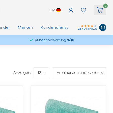
0
EUR
finder
Marken
Kundendienst
8.5
3549
reviews
Kundenbewertung
9/10
Anzeigen: