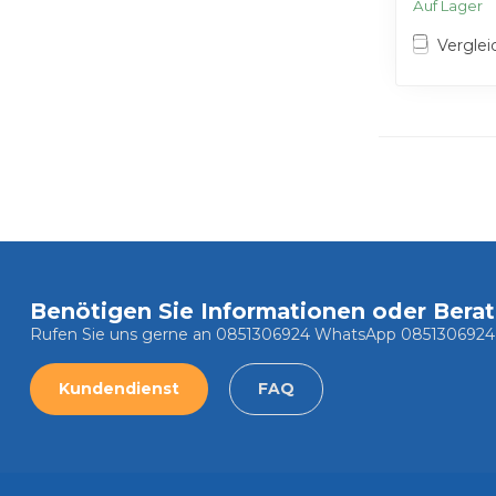
Auf Lager
Verglei
Benötigen Sie Informationen oder Bera
Rufen Sie uns gerne an 0851306924 WhatsApp 0851306924
Kundendienst
FAQ