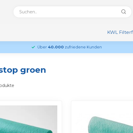
KWL Filter
Über
40.000
zufriedene Kunden
tstop groen
odukte