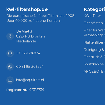
kwl-filtershop.de
Kategor
Die europäische Nr. 1 bei Filtern seit 2008.
KWL-Filter
Über 40.000 zufriedene Kunden.
Filterkästen
Filter für 
De Vliet 3
Klimaanlage
8253 PB Dronten
Niederlande
Plattenfilter
Reinigung & 
+31 851306924
Filtertuch & 
Spritzkabine 
00 31 851306924
ANGEBOTE 
info@hq-filters.nl
Register NR:
92315739