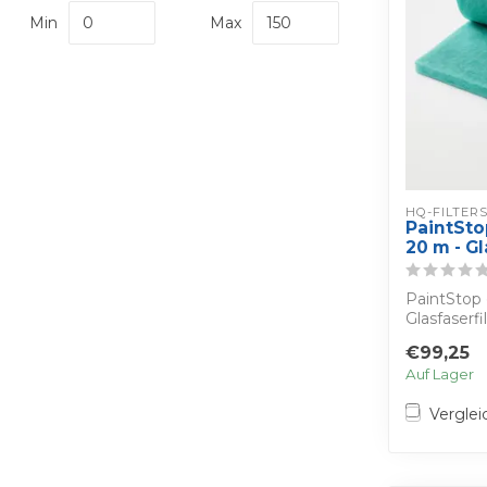
Min
Max
HQ-FILTER
PaintStop
20 m - Gl
PaintStop 
Glasfaserfi
Farbnebela
€99,25
Auf Lager
Verglei