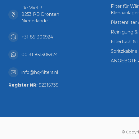
Filter für 
De Vliet 3
Klimaanlage
8253 PB Dronten
Niederlande
Plattenfilter
Reinigung & 
+31 851306924
Filtertuch & 
Spritzkabine 
00 31 851306924
ANGEBOTE 
info@hq-filters.nl
Register NR:
92315739
© Copyri