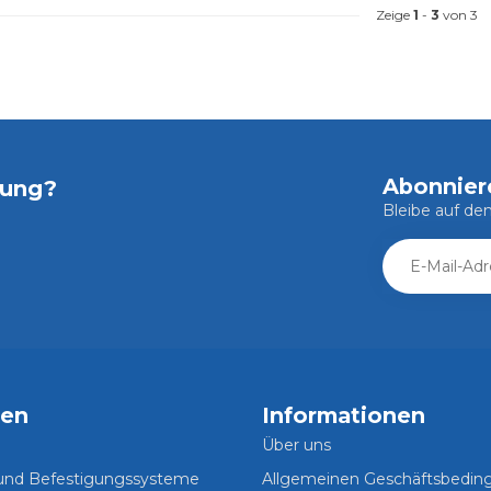
Zeige
1
-
3
von 3
Abonnier
tung?
Bleibe auf d
ien
Informationen
Über uns
 und Befestigungssysteme
Allgemeinen Geschäftsbedi