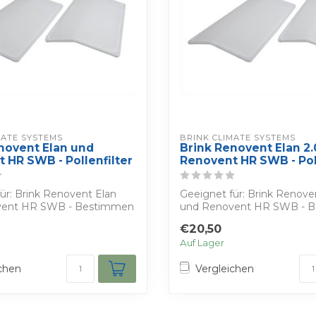
MATE SYSTEMS
BRINK CLIMATE SYSTEMS
novent Elan und
Brink Renovent Elan 2
 HR SWB - Pollenfilter
Renovent HR SWB - Poll
ür: Brink Renovent Elan
Geeignet für: Brink Renove
vent HR SWB - Bestimmen
und Renovent HR SWB - 
ge...
Sie Ihren eige...
€20,50
Auf Lager
chen
Vergleichen