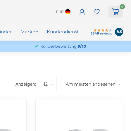
0
EUR
finder
Marken
Kundendienst
8.5
3549
reviews
Kundenbewertung
9/10
Anzeigen: