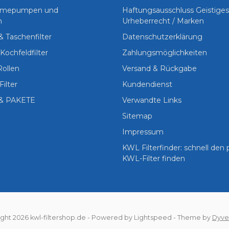
Wärmepumpen und
Haftungsausschluss Geistige
n
Urheberrecht / Marken
 & Taschenfilter
Datenschutzerklärung
Kochfeldfilter
Zahlungsmöglichkeiten
Rollen
Versand & Rückgabe
Filter
Kundendienst
& PAKETE
Verwandte Links
Sitemap
Impressum
KWL Filterfinder: schnell den
KWL-Filter finden
ght 2026 kwl-filtershop.de
- Powered by
Lightspeed
- Theme by
Dyve