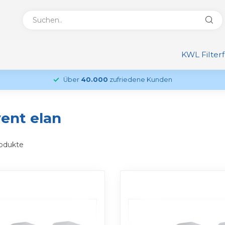
KWL Filter
Über
40.000
zufriedene Kunden
vent elan
odukte