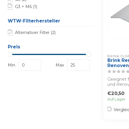
G3 + M6
(1)
WTW-Filterhersteller
Alternativer Filter
(2)
Preis
BRINK CLI
Brink Re
Min
Max
Renovent
Geeignet f
und Reno
Sie Ihren ei
€20,50
Auf Lager
Verglei