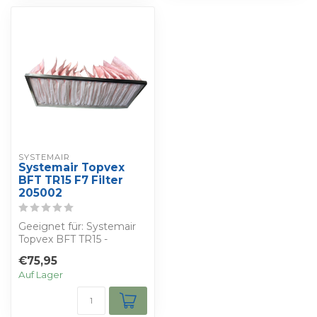
SYSTEMAIR
Systemair Topvex
BFT TR15 F7 Filter
205002
Geeignet für: Systemair
Topvex BFT TR15 -
Bestimmen Sie Ihren
€75,95
eigenen Rabatt - ...
Auf Lager