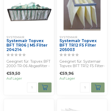
SYSTEMAIR
SYSTEMAIR
Systemair Topvex
Systemair Topvex
BFT TR06 | M5 Filter
BFT TR12 F5 Filter
204214
205003
Geeignet für: Topvex BFT
Geeignet für: Systemair
2000-TR-06 Abgasfilter -
Topvex BFT TR12 F5 Filter-
Bestimmen Sie Ihren
Bestimmen Sie Ihren
€59,50
€59,96
eigenen R...
eigenen ...
Auf Lager
Auf Lager