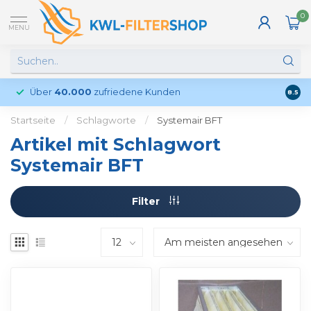
0
MENU
Über
40.000
zufriedene Kunden
Kund
8.5
Startseite
/
Schlagworte
/
Systemair BFT
Artikel mit Schlagwort
Systemair BFT
Filter