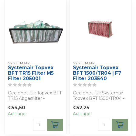
SYSTEMAIR
SYSTEMAIR
Systemair Topvex
Systemair Topvex
BFT TR15 Filter M5
BFT 1500/TR04 | F7
Filter 205001
Filter 203540
Geeignet für: Topvex BFT
Geeignet für: Systemair
TR15 Abgasfilter -
Topvex BFT 1500/TR04 -
Bestimmen Sie Ihren
Bestimmen Sie Ihren
€54,50
€52,25
eigenen Rabatt ...
eigenen Raba...
Auf Lager
Auf Lager