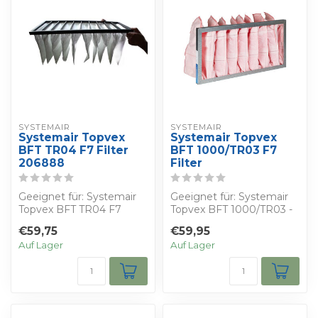
SYSTEMAIR
SYSTEMAIR
Systemair Topvex
Systemair Topvex
BFT TR04 F7 Filter
BFT 1000/TR03 F7
206888
Filter
Geeignet für: Systemair
Geeignet für: Systemair
Topvex BFT TR04 F7
Topvex BFT 1000/TR03 -
Filter - Bestimmen Sie
Wählen Sie Ihren Rabatt-
€59,75
€59,95
Ihren eigenen...
Sie e...
Auf Lager
Auf Lager