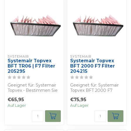
SYSTEMAIR
SYSTEMAIR
Systemair Topvex
Systemair Topvex
BFT TR06 | F7 Filter
BFT 2000 F7 Filter
205295
204215
Geeignet für: Systemair
Geeignet für: Systemair
Topvex - Bestimmen Sie
Topvex BFT 2000 F7
Ihren eigenen Rabatt -
Filter - Bestimmen Sie
€65,95
€75,95
Sie erhal...
Ihren eigenen...
Auf Lager
Auf Lager