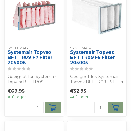
SYSTEMAIR
SYSTEMAIR
Systemair Topvex
Systemair Topvex
BFT TR09 F7 Filter
BFT TR09 F5 Filter
205006
205005
Geeignet für: Systemair
Geeignet für: Systemair
Topvex BFT TR09 -
Topvex BFT TR09 F5 Filter
Bestimmen Sie Ihren
- Bestimmen Sie Ihren
€69,95
€52,95
eigenen Rabatt - ...
eigenen...
Auf Lager
Auf Lager