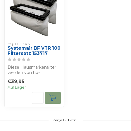
HQ-FILTERS
Systemair BF VTR 100
Filtersatz 153717
Diese Hausmarkenfilter
werden von hq-
filters.co.uk hergestellt,
€39,95
die sich auf die...
Auf Lager
Zeige
1
-
1
von 1