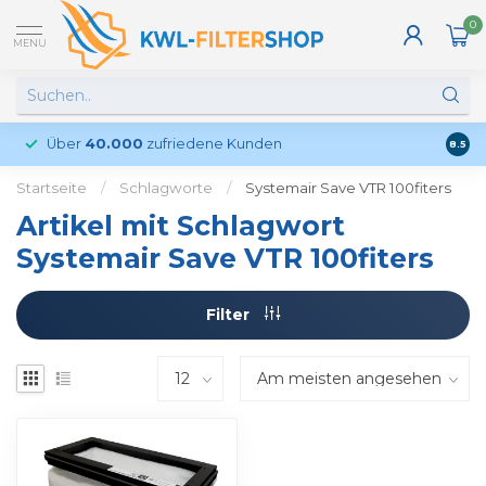
0
MENU
Über
40.000
zufriedene Kunden
Kund
8.5
Startseite
/
Schlagworte
/
Systemair Save VTR 100fiters
Artikel mit Schlagwort
Systemair Save VTR 100fiters
Filter