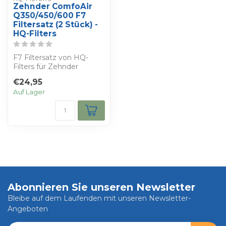
Zehnder ComfoAir
Q350/450/600 F7
Filtersatz (2 Stück) -
HQ-Filters
F7 Filtersatz von HQ-
Filters für Zehnder
ComfoAir Q350 / Q450 /
€24,95
Q600. Geeignet f...
Auf Lager
Abonnieren Sie unseren Newsletter
Bleibe auf dem Laufenden mit unseren Newsletter-
Angeboten