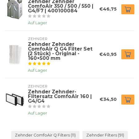
Zehnder Zehnder
ComfoAir 350 / 500 / 550 |
€46,75
G4/F7 | 400100084
Auf Lager
ZEHNDER
Zehnder Zehnder
ComfoAir Q G4 Filter Set
(2 Stück) - Original -
€40,95
160×500 mm
Auf Lager
ZEHNDER
Zehnder Zehnder-
Filtersatz ComfoAir 160 |
€34,50
G4/G4
Auf Lager
Zehnder ComfoAir Q Filters
(11)
Zehnder Filters
(91)