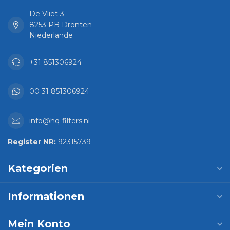
De Vliet 3
8253 PB Dronten
Niederlande
+31 851306924
00 31 851306924
info@hq-filters.nl
Register NR:
92315739
Kategorien
Informationen
Mein Konto