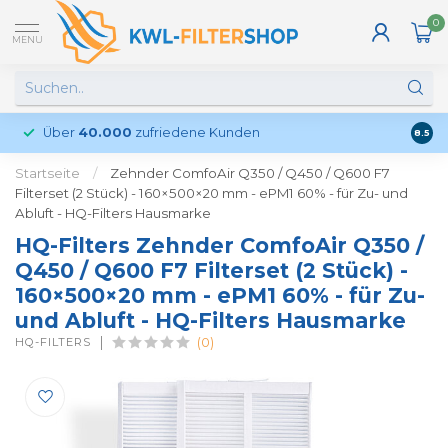
0
MENU
Über
40.000
zufriedene Kunden
Kund
8.5
Startseite
/
Zehnder ComfoAir Q350 / Q450 / Q600 F7
Filterset (2 Stück) - 160×500×20 mm - ePM1 60% - für Zu- und
Abluft - HQ-Filters Hausmarke
HQ-Filters Zehnder ComfoAir Q350 /
Q450 / Q600 F7 Filterset (2 Stück) -
160×500×20 mm - ePM1 60% - für Zu-
und Abluft - HQ-Filters Hausmarke
HQ-FILTERS
(0)