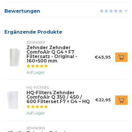
Bewertungen
Ergänzende Produkte
ZEHNDER
Zehnder Zehnder
ComfoAir Q G4 + F7
Filtersatz - Original -
€45,95
160×500 mm
Auf Lager
HQ-FILTERS
HQ-Filters Zehnder
ComfoAir Q 350 / 450 /
€22,95
600 Filterset F7 + G4 – HQ
Auf Lager
ZEHNDER