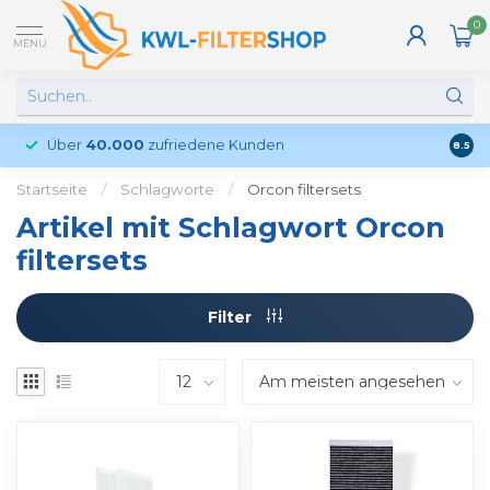
0
MENU
Über
40.000
zufriedene Kunden
Kund
8.5
Startseite
/
Schlagworte
/
Orcon filtersets
Artikel mit Schlagwort Orcon
filtersets
Filter