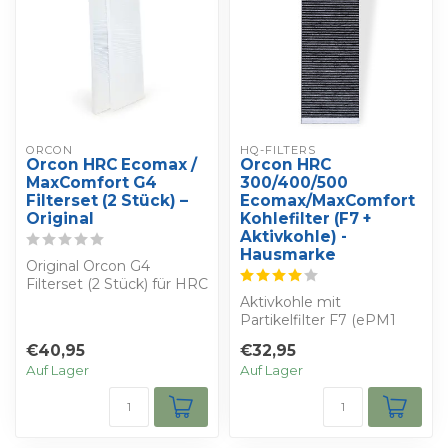
ORCON
HQ-FILTERS
Orcon HRC Ecomax /
Orcon HRC
MaxComfort G4
300/400/500
Filterset (2 Stück) –
Ecomax/MaxComfort
Original
Kohlefilter (F7 +
Aktivkohle) -
Hausmarke
Original Orcon G4
Filterset (2 Stück) für HRC
Ecomax / MaxComfort.
Aktivkohle mit
ISO Coarse 65...
Partikelfilter F7 (ePM1
55%) für Orcon HRC
€40,95
€32,95
300/400/500
Auf Lager
Auf Lager
(Ecomax/Ma...