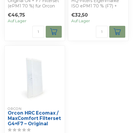
Original G4 + F7 Filterset
HQ-Filters Eigenmarke
(ePM1 70 %) für Orcon
ISO ePM1 70 % (F7) +
HRC 350/450 Ventiflow.
ISO Coarse 65 % (G4)
€46,75
€32,50
Set mit ...
Filter für Orcon...
Auf Lager
Auf Lager
ORCON
Orcon HRC Ecomax /
MaxComfort Filterset
G4+F7 – Original