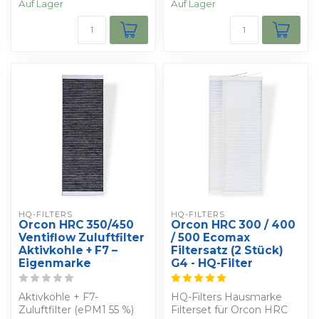
Auf Lager
Auf Lager
Güns...
HQ-FILTERS
HQ-FILTERS
Orcon HRC 350/450
Orcon HRC 300 / 400
Ventiflow Zuluftfilter
/ 500 Ecomax
Aktivkohle + F7 –
Filtersatz (2 Stück)
Eigenmarke
G4 - HQ-Filter
Aktivkohle + F7-
HQ-Filters Hausmarke
Zuluftfilter (ePM1 55 %)
Filterset für Orcon HRC