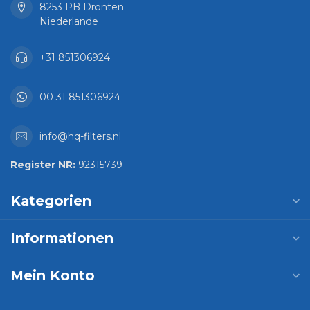
8253 PB Dronten
Niederlande
+31 851306924
00 31 851306924
info@hq-filters.nl
Register NR:
92315739
Kategorien
Informationen
Mein Konto