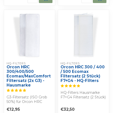
HQ-FILTERS
HQ-FILTERS
Orcon HRC
Orcon HRC 300 / 400
300/400/500
/ 500 Ecomax
Ecomax/MaxComfort
Filtersatz (2 Stück)
Filtersatz (2x G3) -
F7+G4 - HQ-Filters
Hausmarke
HQ-Filters Hausmarke
G3-Filtersatz (ISO Grob
F7+G4 Filtersatz (2 Stück)
50%) für Orcon HRC
für Orcon HRC 300 / 400
300/400/500
/ 500 Ec...
€12,95
€32,50
(Ecomax/MaxComfort).