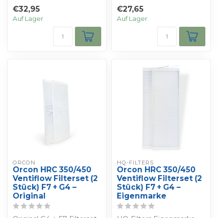
für Orcon HRC 350/450
300 / 400 / 500 Ecomax
€32,95
€27,65
Ventiflow. Filter...
und MaxComfo...
Auf Lager
Auf Lager
ORCON
HQ-FILTERS
Orcon HRC 350/450
Orcon HRC 350/450
Ventiflow Filterset (2
Ventiflow Filterset (2
Stück) F7 + G4 –
Stück) F7 + G4 –
Original
Eigenmarke