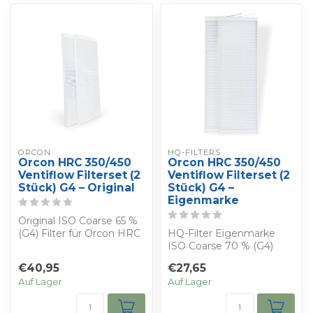
ORCON
HQ-FILTERS
Orcon HRC 350/450
Orcon HRC 350/450
Ventiflow Filterset (2
Ventiflow Filterset (2
Stück) G4 – Original
Stück) G4 –
Eigenmarke
Original ISO Coarse 65 %
(G4) Filter für Orcon HRC
HQ-Filter Eigenmarke
350/450 Ventiflow. Set
ISO Coarse 70 % (G4)
mit 2 ...
Filter für Orcon HRC
€40,95
€27,65
350/450 Ventiflow...
Auf Lager
Auf Lager